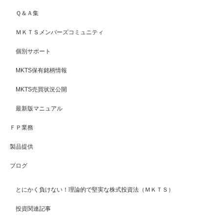
Ｑ＆Ａ集
ＭＫＴＳメンバーズコミュニティ
個別サポート
MKTS保有銘柄情報
MKTS売買状況公開
最新版マニュアル
ＦＰ業務
製品提供
ブログ
とにかく負けない！理論的で堅実な株式投資法（ＭＫＴＳ）
投資関連記事